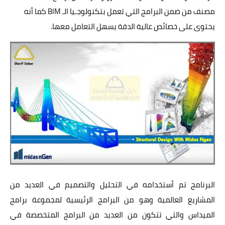
هندسة المواني
مصنف من ضمن البرامج التي تعمل بتكنولوجـيا الـ BIM كما أنه
يحتوى على خصائص عالية الدقة يسهل التعامل معها.
هندسة المساحة
مناهج دراسية
المناهج دراسية للجامعات
المصرية والعربية
ملفات ومشاريع تخرج
برامج وكورسات
مكتبة البرامج
كورسات دورات تعليمية
البرنامج تم أستخدامه في التحليل والتصميم في العديد من
المشاريع العالمية وهو من البرامج الرئيسية لمجموعة برامج
كتب وابحاث
الميداس والتي تتكون من العديد من البرامج المتخصصة في
اكواد