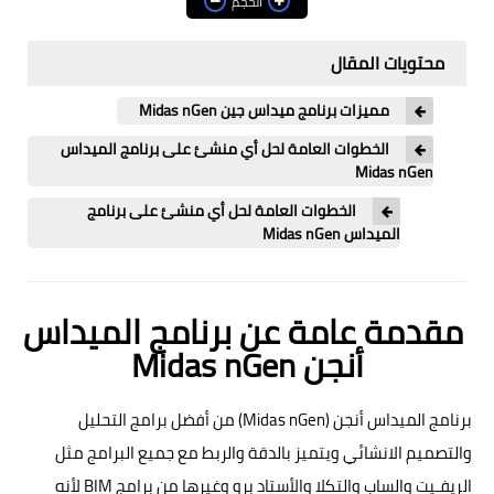
الحجم
ترميم وتدعيم
محتويات المقال
تصميم وتحليل انشائي
مميزات برنامج ميداس جين Midas nGen
مكتب فني
الخطوات العامة لحل أي منشئ على برنامج الميداس
Midas nGen
هندسة الزلازل
الخطوات العامة لحل أي منشئ على برنامج
الميداس Midas nGen
هندسة المرافق العامة
الهندسة الصحية والبيئية
مقدمة عامة عن برنامج الميداس
أنجن Midas nGen
هندسة الطرق والمطارات
هندسة السكة الحديد
برنامج الميداس أنجن (Midas nGen) من أفضل برامج التحليل
والتصميم الانشائي ويتميز بالدقة والربط مع جميع البرامج مثل
هندسة الري والصرف
الريفـيت والساب والتكلا والأستاد برو وغيرها من برامج BIM لأنه