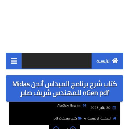
الرئيسية
الهندسة الانشائية
كتاب شرح برنامج الميداس أنجن Midas
ادارة المشاريع
nGen pdf للمهندس شريف صابر
المنشآت الخرسانية
AboBakr Ibrahim
20 يناير 2023
هندسة التربة والاساسات
الصفحة الرئيسية
كتب وملفات pdf
المنشآت المعدنية