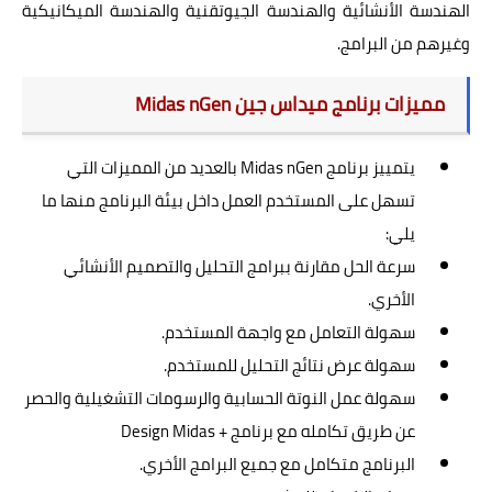
الهندسة الأنشائية والهندسة الجيوتقنية والهندسة الميكانيكية
وغيرهم من البرامج.
مراجع عربية
مميزات برنامج ميداس جين Midas nGen
مراجع اجنبية
هندسة معمارية
يتمييز برنامج Midas nGen بالعديد من المميزات التي
تسهل على المستخدم العمل داخل بيئة البرنامج منها ما
برامج الهندسة المعمارية
يلي:
كتب هندسة معمارية
سرعة الحل مقارنة ببرامج التحليل والتصميم الأنشائي
الأخري.
تشطيبات وديكورات
سهولة التعامل مع واجهة المستخدم.
مهندس علي الطريق
سهولة عرض نتائج التحليل للمستخدم.
سهولة عمل النوتة الحسابية والرسومات التشغيلية والحصر
مقالات ونصائح هندسية
عن طريق تكامله مع برنامج + Design Midas
مهندسي دول الخليج
البرنامج متكامل مع جميع البرامج الأخري.