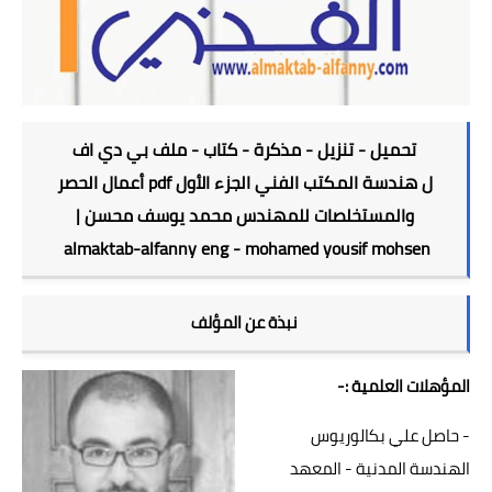
هندسة المواني
هندسة المساحة
مناهج دراسية
تحميل - تنزيل - مذكرة - كتاب - ملف بي دي اف
المناهج دراسية للجامعات
ل هندسة المكتب الفني الجزء الأول pdf أعمال الحصر
المصرية والعربية
والمستخلصات للمهندس محمد يوسف محسن |
ملفات ومشاريع تخرج
almaktab-alfanny eng - mohamed yousif mohsen
برامج وكورسات
نبذة عن المؤلف
مكتبة البرامج
المؤهلات العلمية :-
كورسات دورات تعليمية
- حاصل علي بكالوريوس
كتب وابحاث
الهندسة المدنية - المعهد
اكواد