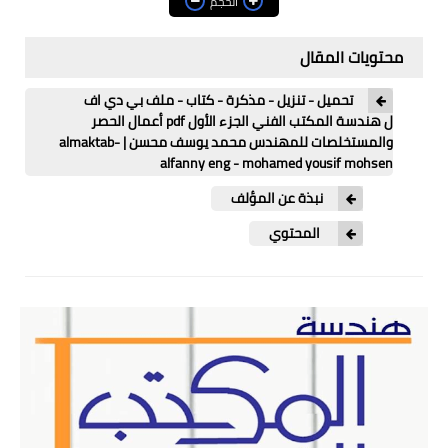
الحجم
ترميم وتدعيم
محتويات المقال
تصميم وتحليل انشائي
تحميل - تنزيل - مذكرة - كتاب - ملف بي دي اف
ل هندسة المكتب الفني الجزء الأول pdf أعمال الحصر
مكتب فني
والمستخلصات للمهندس محمد يوسف محسن | almaktab-
alfanny eng - mohamed yousif mohsen
هندسة الزلازل
نبذة عن المؤلف
هندسة المرافق العامة
المحتوي
الهندسة الصحية والبيئية
هندسة الطرق والمطارات
هندسة السكة الحديد
هندسة الري والصرف