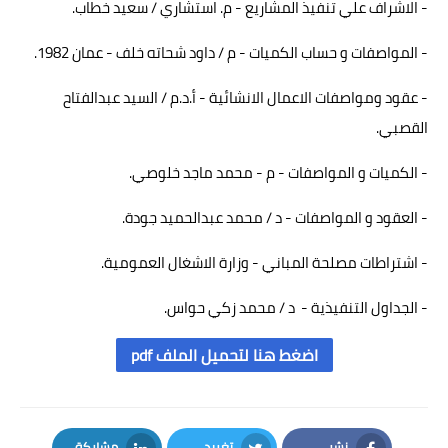
- الاشراف علي تنفيذ المشاريع - م. استشاري / سعيد خطاب.
- المواصفات و حساب الكميات - م / داود شحاته خلف - عمان 1982.
- عقود ومواصفات الاعمال الانشائية - أ.د.م / السيد عبدالفتاح
القصبي.
- الكميات و المواصفات - م - محمد ماجد خلوصي.
- العقود و المواصفات - د / محمد عبدالحميد جودة.
- اشتراطات مصلحة المباني - وزارة الاشغال العمومية.
- الجداول التنفيذية - د / محمد زكي حواس.
اضغط هنا لتحميل الملف pdf
نشر
تغريد
مشاركة