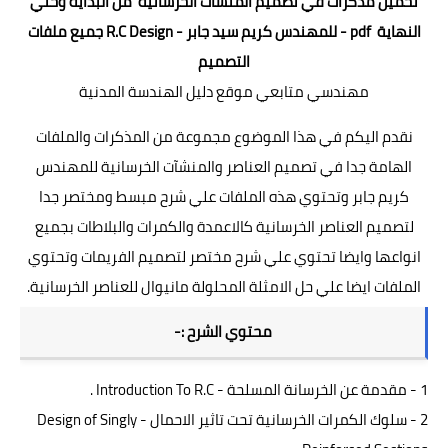
تحميل مذكرات في تصميم المنشآت الخرسانية من البداية وحتي
هندسة المواني
النهاية pdf - للمهندس كريم سيد جابر - R.C Design جميع ملفات
هندسة المساحة
التصميم
مهندسي متابعي موقع د
ليل الهندسة المدنية
مناهج دراسية
نقدم اليكم في هذا الموضوع مجموعة من المذكرات والملفات
المناهج دراسية للجامعات
الهامة جدا في تصميم العناصر والمنشآت الخرسانية للمهندس
المصرية والعربية
كريم جابر وتحتوي هذه الملفات علي شرح مبسط ومختصر جدا
ملفات ومشاريع تخرج
لتصميم العناصر الخرسانية كالاعمدة والكمرات والبلاطات بجميع
انواعها وايضا تحتوي علي شرح مختصر لتصميم الفريمات وتحتوي
برامج وكورسات
الملفات ايضا علي حل الامثلة المحلولة مانيوال للعناصر الخرسانية.
مكتبة البرامج
محتوي الشرح :-
كورسات دورات تعليمية
1 - مقدمة عن الخرسانة المسلحة - Introduction To R.C .
كتب وابحاث
2 - سلوك الكمرات الخرسانية تحت تاثير الاحمال - Design of Singly
اكواد