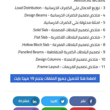
Reinforced Sections.
3 - توزيع الاحمال علي الكمرات الخرسانية - Load Distribution.
مراجع عربية
4 - ملخص تصميم الكمرات الخرسانية -
Design Beams
.
5 - امثلة محلولة علي الكمرات الخرسانية.
مراجع اجنبية
6 -
ملخص تصميم البلاطات المصمتة - Solid Slab.
هندسة معمارية
7 -
ملخص تصميم البلاطات اللاكمرية - Flat Slab.
8 -
ملخص تصميم البلاطات المفرغة -
Hollow Block Slab.
برامج الهندسة المعمارية
9 - تصميم البلاطات الكمرية المتقاطعة - Panelled Beams.
كتب هندسة معمارية
10 - ملخص تصميم الاعمدة - Design Columns.
11 - ملخص تصميم الفريمات - Frame Layout.
تشطيبات وديكورات
اضغط هنا لتحميل جميع الملفات بحجم 19 ميجا بايت
مهندس علي الطريق
مقالات ونصائح هندسية
نشر
تغريد
مشاركة
مهندسي دول الخليج
LinkedIn
Twitter
Facebook